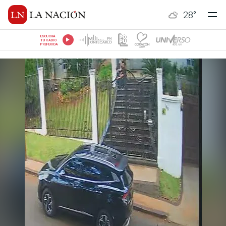
28
°
ESCUCHÁ
TU RADIO
PREFERIDA