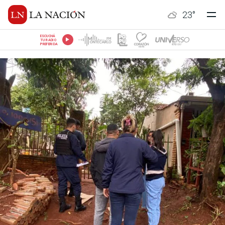
23
°
ESCUCHÁ
TU RADIO
PREFERIDA