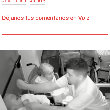
#
Pte Franco
#
madre
Déjanos tus comentarios en Voiz