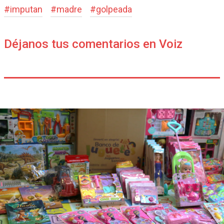
#
imputan
#
madre
#
golpeada
Déjanos tus comentarios en Voiz