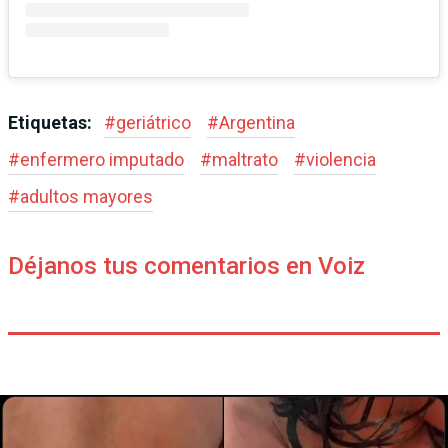
Etiquetas:
#
geriátrico
#
Argentina
#
enfermero imputado
#
maltrato
#
violencia
#
adultos mayores
Déjanos tus comentarios en Voiz