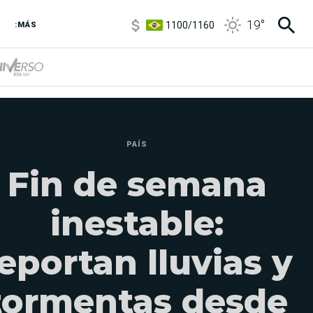
1100
/
1160
19
°
3,8
/
4
:MÁS
6850
/
7200
5900
/
5960
PAÍS
Fin de semana
inestable:
eportan lluvias y
tormentas desde