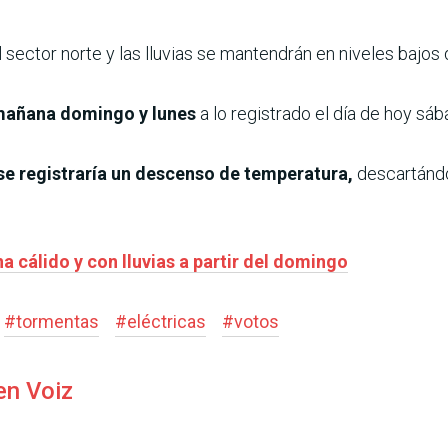
ector norte y las lluvias se mantendrán en niveles bajos d
 mañana domingo y lunes
a lo registrado el día de hoy sá
 se registraría un descenso de temperatura,
descartándos
 cálido y con lluvias a partir del domingo
#
tormentas
#
eléctricas
#
votos
en Voiz