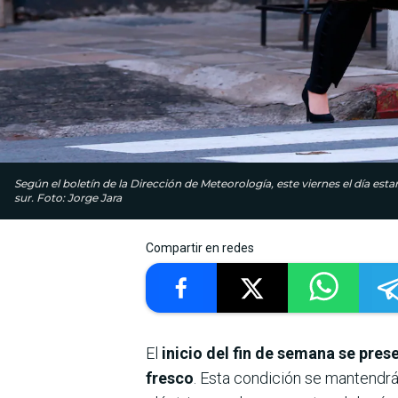
Según el boletín de la Dirección de Meteorología, este viernes el día e
sur. Foto: Jorge Jara
Compartir en redes
El
inicio del fin de semana se pres
fresco
. Esta condición se mantendrá 