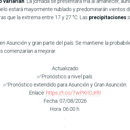
o variarían
. La jornada se presentará fría al amanecer, aun
l cielo estará mayormente nublado y predominarán vientos d
as que la extrema entre 17 y 27 °C. Las
precipitaciones
s
n Asunción y gran parte del país. Se mantiene la probabili
es comenzarían a mejorar.
Actualizado
✅Pronóstico a nivel país.
✅Pronóstico extendido para Asunción y Gran Asunción.
Enlace:
https://t.co/7wPKrEUrRI
Fecha: 07/08/2026
Hora: 06:00 h.
.
.