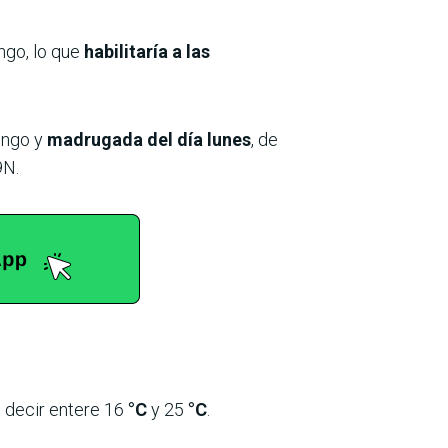
ingo, lo que
habilitaría a las
ingo y
madrugada del día lunes
, de
9N.
s decir entere 16
°C
y 25
°C
.