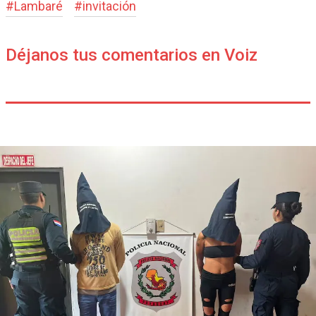
#
Lambaré
#
invitación
Déjanos tus comentarios en Voiz