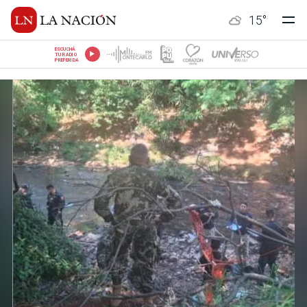
15
°
ESCUCHÁ
TU RADIO
PREFERIDA