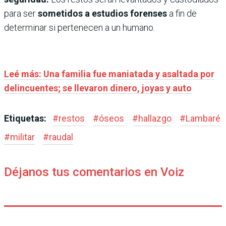
para ser
sometidos a estudios forenses
a fin de
determinar si pertenecen a un humano.
Leé más: Una familia fue maniatada y asaltada por
delincuentes; se llevaron dinero, joyas y auto
Etiquetas:
#
restos
#
óseos
#
hallazgo
#
Lambaré
#
militar
#
raudal
Déjanos tus comentarios en Voiz