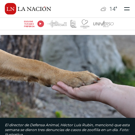
14
°
ESCUCHÁ
TU RADIO
PREFERIDA
El director de Defensa Animal, Héctor Luis Rubin, mencionó que esta
semana se dieron tres denuncias de casos de zoofilia en un día. Foto:
Ilustrativa