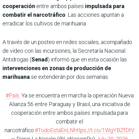
cooperación
entre ambos países
impulsada para
combatir el narcotráfico
. Las acciones apuntan a
erradicar los cultivos de marihuana.
A través de un posteo en redes sociales, acompañado
de video con las incursiones, la Secretaría Nacional
Antidrogas (
Senad
) informó que en esta ocasión las
intervenciones en zonas de producción de
marihuana
se extenderán por dos semanas.
#País
. Ya se encuentra en marcha la operación Nueva
Alianza 56 entre Paraguay y Brasil, una iniciativa de
cooperación entre ambos países impulsada para
combatir el
narcotráfico.
#TodoEstáEnLN
https://t.co/1WgYBZfDtV
— Diario La Nación (@LaNacionPy)
July 29, 2026