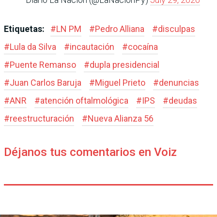
Etiquetas:
#
LN PM
#
Pedro Alliana
#
disculpas
#
Lula da Silva
#
incautación
#
cocaína
#
Puente Remanso
#
dupla presidencial
#
Juan Carlos Baruja
#
Miguel Prieto
#
denuncias
#
ANR
#
atención oftalmológica
#
IPS
#
deudas
#
reestructuración
#
Nueva Alianza 56
Déjanos tus comentarios en Voiz