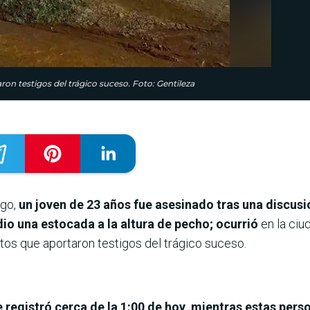
on testigos del trágico suceso. Foto: Gentileza
ngo,
un joven de 23 años fue asesinado tras una discu
dio una estocada a la altura de pecho; ocurrió
en la ciu
tos que aportaron testigos del trágico suceso.
e registró cerca de la 1:00 de hoy, mientras estas pers