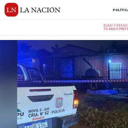
POLÍTIC
ELEGÍ Y
ESCUC
TU RADIO
PREF