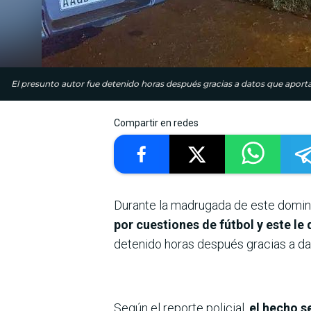
El presunto autor fue detenido horas después gracias a datos que aportar
Compartir en redes
Durante la madrugada de este domi
por cuestiones de fútbol y este le 
detenido horas después gracias a da
Según el reporte policial,
el hecho s