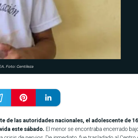
A. Foto: Gentileza
te de las autoridades nacionales, el adolescente de 1
vida este sábado.
El menor se encontraba encerrado bajo 
a crisis de nervios. De inmediato, fue trasladado al Cent