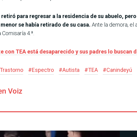
e retiró para regresar a la residencia de su abuelo, pero
 menor se había retirado de su casa.
Ante la demora, el a
a Comisaría 4.ª.
te con TEA está desaparecido y sus padres lo buscan
Trastorno
#
Espectro
#
Autista
#
TEA
#
Canindeyú
en Voiz