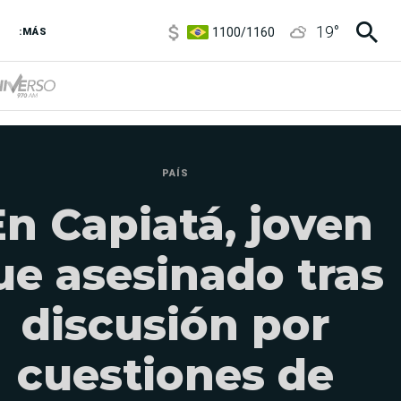
1100
/
1160
19
°
3,8
/
4
:MÁS
6850
/
7200
5900
/
5960
PAÍS
En Capiatá, joven
ue asesinado tras
discusión por
cuestiones de