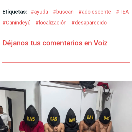
Etiquetas:
#
ayuda
#
buscan
#
adolescente
#
TEA
#
Canindeyú
#
localización
#
desaparecido
Déjanos tus comentarios en Voiz