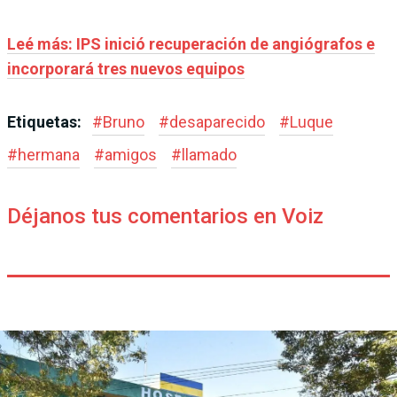
Leé más: IPS inició recuperación de angiógrafos e
incorporará tres nuevos equipos
Etiquetas:
#
Bruno
#
desaparecido
#
Luque
#
hermana
#
amigos
#
llamado
Déjanos tus comentarios en Voiz