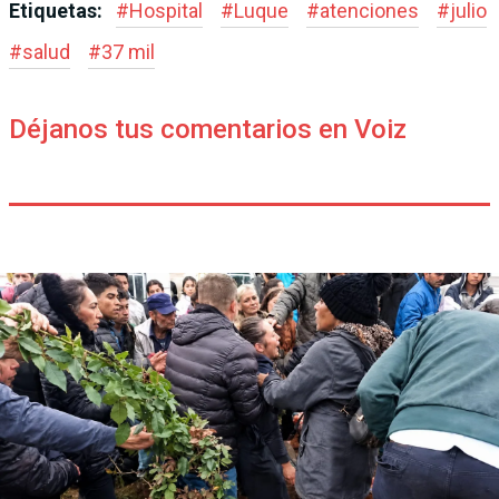
Etiquetas:
#
Hospital
#
Luque
#
atenciones
#
julio
#
salud
#
37 mil
Déjanos tus comentarios en Voiz