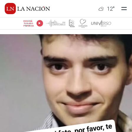
12
°
ESCUCHÁ
TU RADIO
PREFERIDA