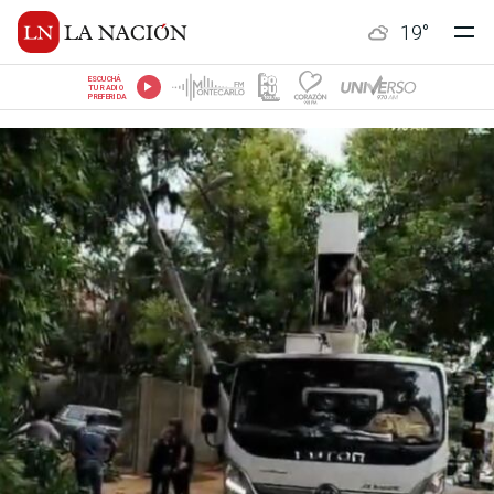
19
°
ESCUCHÁ
TU RADIO
PREFERIDA