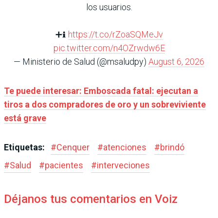
los usuarios.
➕ℹ️
https://t.co/rZoaSQMeJv
pic.twitter.com/n4OZrwdw6E
— Ministerio de Salud (@msaludpy)
August 6, 2026
Te puede interesar: Emboscada fatal: ejecutan a
tiros a dos compradores de oro y un sobreviviente
está grave
Etiquetas:
#
Cenquer
#
atenciones
#
brindó
#
Salud
#
pacientes
#
interveciones
Déjanos tus comentarios en Voiz