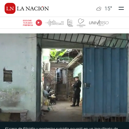
15
°
ESCUCHÁ
TU RADIO
PREFERIDA
El caso de filicidio y posterior suicidio ocurrió en un inquilinato de