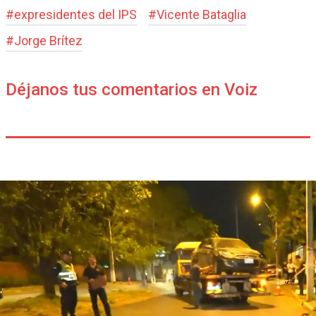
#
expresidentes del IPS
#
Vicente Bataglia
#
Jorge Brítez
Déjanos tus comentarios en Voiz