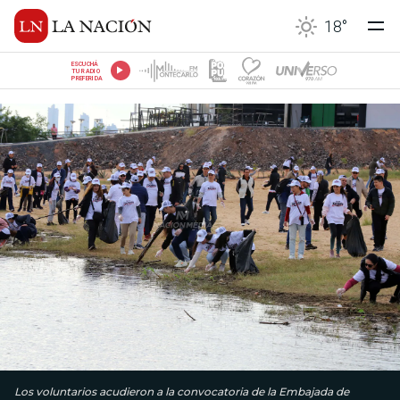
18
°
ESCUCHÁ
TU RADIO
PREFERIDA
Los voluntarios acudieron a la convocatoria de la Embajada de