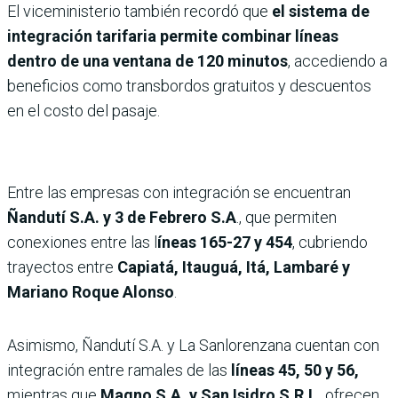
El viceministerio también recordó que
el sistema de
integración tarifaria permite combinar líneas
dentro de una ventana de 120 minutos
, accediendo a
beneficios como transbordos gratuitos y descuentos
en el costo del pasaje.
Entre las empresas con integración se encuentran
Ñandutí S.A. y 3 de Febrero S.A
., que permiten
conexiones entre las l
íneas 165-27 y 454
, cubriendo
trayectos entre
Capiatá, Itauguá, Itá, Lambaré y
Mariano Roque Alonso
.
Asimismo, Ñandutí S.A. y La Sanlorenzana cuentan con
integración entre ramales de las
líneas 45, 50 y 56,
mientras que
Magno S.A. y San Isidro S.R.L.
ofrecen