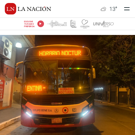
13
°
ESCUCHÁ
TU RADIO
PREFERIDA