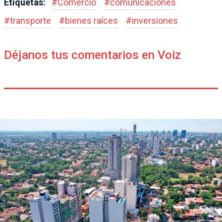
Etiquetas:
#
Comercio
#
comunicaciones
#
transporte
#
bienes raíces
#
inversiones
Déjanos tus comentarios en Voiz