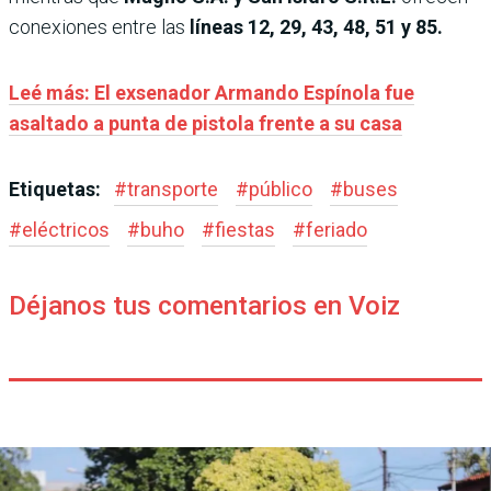
conexiones entre las
líneas 12, 29, 43, 48, 51 y 85.
Leé más: El exsenador Armando Espínola fue
asaltado a punta de pistola frente a su casa
Etiquetas:
#
transporte
#
público
#
buses
#
eléctricos
#
buho
#
fiestas
#
feriado
Déjanos tus comentarios en Voiz