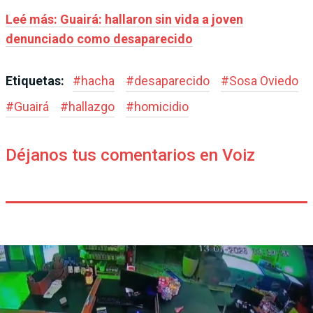
Leé más: Guairá: hallaron sin vida a joven
denunciado como desaparecido
Etiquetas:
#
hacha
#
desaparecido
#
Sosa Oviedo
#
Guairá
#
hallazgo
#
homicidio
Déjanos tus comentarios en Voiz