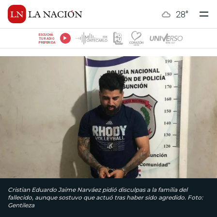
28
°
ESCUCHÁ
TU RADIO
PREFERIDA
Cristian Eduardo Jaime Narváez pidió disculpas a la familia del
fallecido, aunque sostuvo que actuó tras haber sido agredido. Foto:
Gentileza