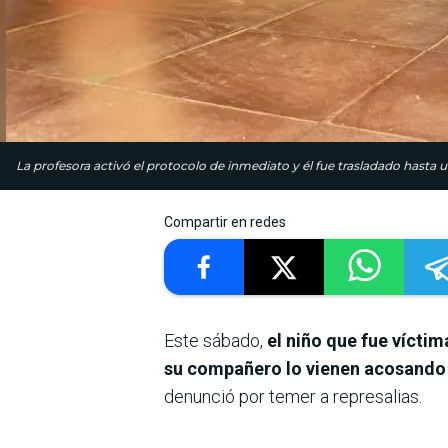
La profesora activó el protocolo de inmediato y él fue trasladado hasta un
Compartir en redes
Este sábado,
el niño que fue vícti
su compañero lo vienen acosando
denunció por temer a represalias.