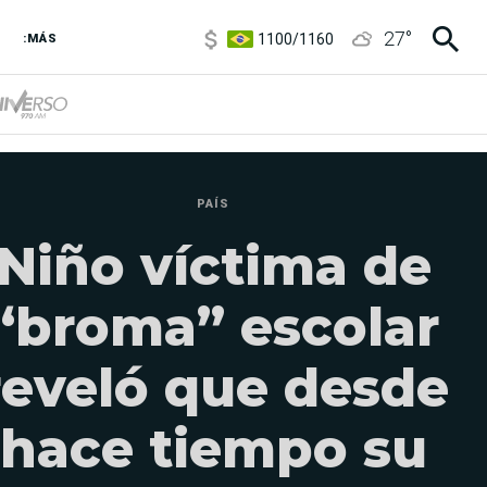
1100
/
1160
27
°
:MÁS
3,8
/
4
6850
/
7200
5900
/
5960
PAÍS
Niño víctima de
“broma” escolar
reveló que desde
hace tiempo su