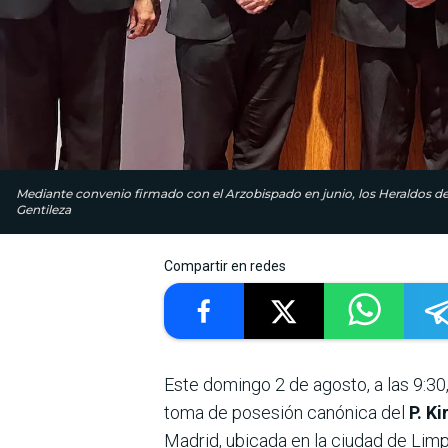
Mediante convenio firmado con el Arzobispado en junio, los Heraldos de
Gentileza
Compartir en redes
Este domingo 2 de agosto, a las 9:30
toma de posesión canónica del
P. K
Madrid, ubicada en la ciudad de Limp