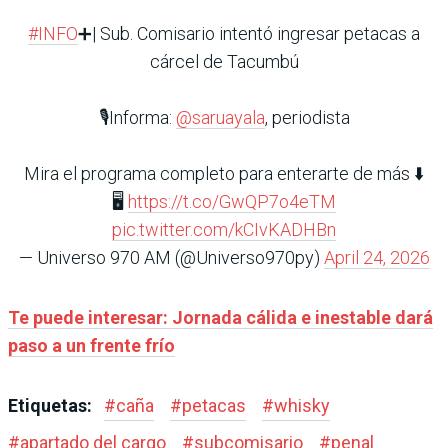
#INFO
➕| Sub. Comisario intentó ingresar petacas a
cárcel de Tacumbú
🎙️Informa:
@saruayala
, periodista
Mira el programa completo para enterarte de más ⬇️
🖥️
https://t.co/GwQP7o4eTM
pic.twitter.com/kCIvKADHBn
— Universo 970 AM (@Universo970py)
April 24, 2026
Te puede interesar: Jornada cálida e inestable dará
paso a un frente frío
Etiquetas:
#
caña
#
petacas
#
whisky
#
apartado del cargo
#
subcomisario
#
penal