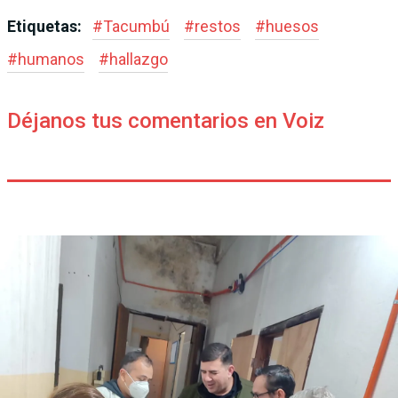
Etiquetas:
#
Tacumbú
#
restos
#
huesos
#
humanos
#
hallazgo
Déjanos tus comentarios en Voiz