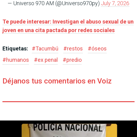
— Universo 970 AM (@Universo970py)
July 7, 2026
Te puede interesar: Investigan el abuso sexual de un
joven en una cita pactada por redes sociales
Etiquetas:
#
Tacumbú
#
restos
#
óseos
#
humanos
#
ex penal
#
predio
Déjanos tus comentarios en Voiz