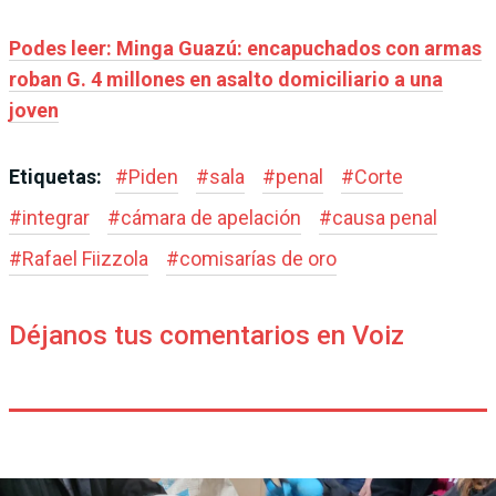
Podes leer: Minga Guazú: encapuchados con armas
roban G. 4 millones en asalto domiciliario a una
joven
Etiquetas:
#
Piden
#
sala
#
penal
#
Corte
#
integrar
#
cámara de apelación
#
causa penal
#
Rafael Fiizzola
#
comisarías de oro
Déjanos tus comentarios en Voiz