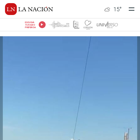
15
°
ESCUCHÁ
TU RADIO
PREFERIDA