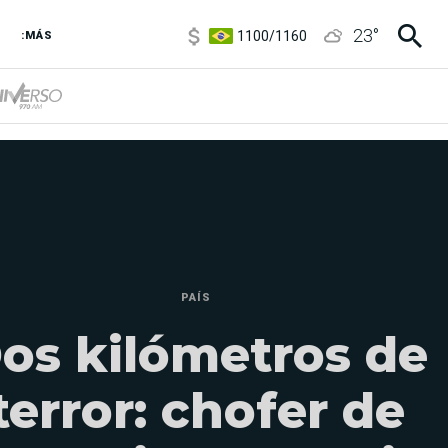
1100
/
1160
23
°
3,8
/
4
:MÁS
6850
/
7200
5900
/
5960
PAÍS
os kilómetros de
terror: chofer de