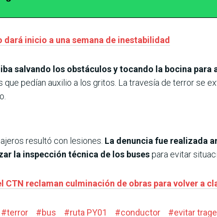
dará inicio a una semana de inestabilidad
 iba salvando los obstáculos y tocando la bocina para
 que pedían auxilio a los gritos. La travesía de terror se e
o.
jeros resultó con lesiones.
La denuncia fue realizada ant
zar la inspección técnica de los buses
para evitar situac
el CTN reclaman culminación de obras para volver a cl
#
terror
#
bus
#
ruta PY01
#
conductor
#
evitar trag