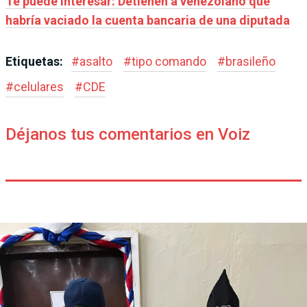
Te puede interesar: Detienen a venezolano que
habría vaciado la cuenta bancaria de una diputada
Etiquetas:
#
asalto
#
tipo comando
#
brasileño
#
celulares
#
CDE
Déjanos tus comentarios en Voiz