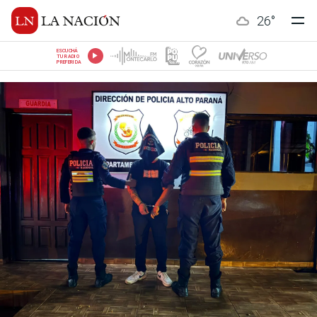
26
°
ESCUCHÁ
TU RADIO
PREFERIDA