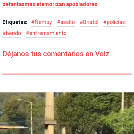
defantasmas atemorizan apobladores
Etiquetas:
#
Ñemby
#
asalto
#
Bristol
#
policías
#
herido
#
enfrentamiento
Déjanos tus comentarios en Voiz