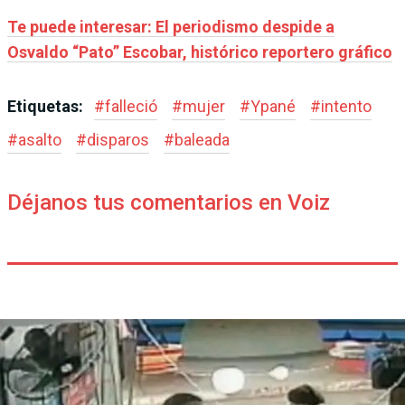
Te puede interesar: El periodismo despide a
Osvaldo “Pato” Escobar, histórico reportero gráfico
Etiquetas:
#
falleció
#
mujer
#
Ypané
#
intento
#
asalto
#
disparos
#
baleada
Déjanos tus comentarios en Voiz