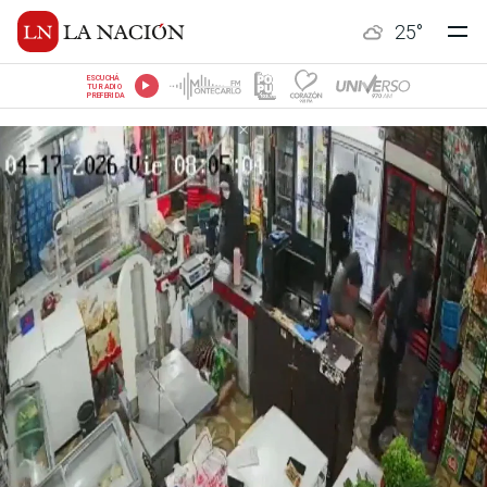
25
°
ESCUCHÁ
TU RADIO
PREFERIDA