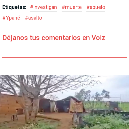
Etiquetas:
#
investigan
#
muerte
#
abuelo
#
Ypané
#
asalto
Déjanos tus comentarios en Voiz