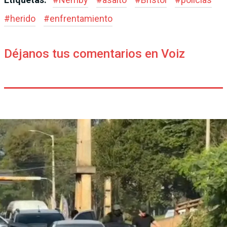
#
herido
#
enfrentamiento
Déjanos tus comentarios en Voiz