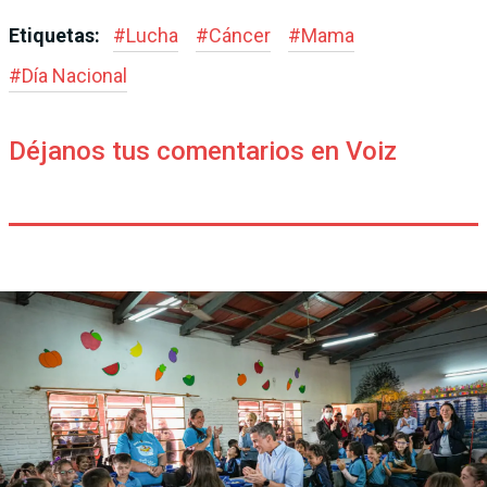
Etiquetas:
#
Lucha
#
Cáncer
#
Mama
#
Día Nacional
Déjanos tus comentarios en Voiz