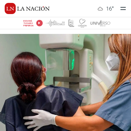
16
°
ESCUCHÁ
TU RADIO
PREFERIDA