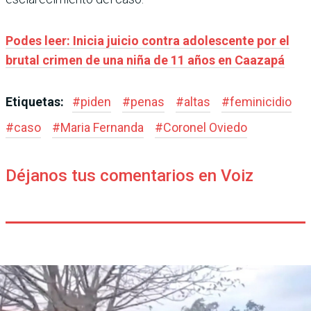
Podes leer: Inicia juicio contra adolescente por el
brutal crimen de una niña de 11 años en Caazapá
Etiquetas:
#
piden
#
penas
#
altas
#
feminicidio
#
caso
#
Maria Fernanda
#
Coronel Oviedo
Déjanos tus comentarios en Voiz