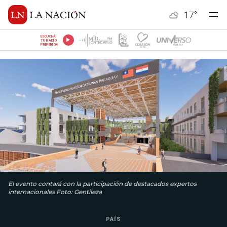
17
°
ESCUCHÁ
TU RADIO
PREFERIDA
El evento contará con la participación de destacados expertos
internacionales Foto: Gentileza
PAÍS