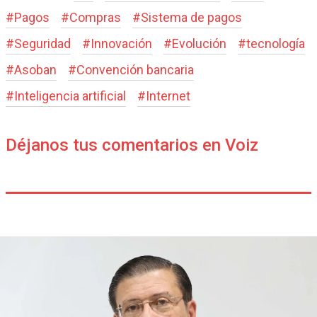
#
Pagos
#
Compras
#
Sistema de pagos
#
Seguridad
#
Innovación
#
Evolución
#
tecnología
#
Asoban
#
Convención bancaria
#
Inteligencia artificial
#
Internet
Déjanos tus comentarios en Voiz