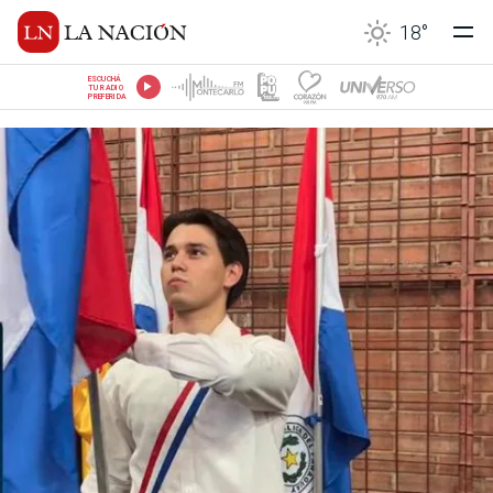
18
°
ESCUCHÁ
TU RADIO
PREFERIDA