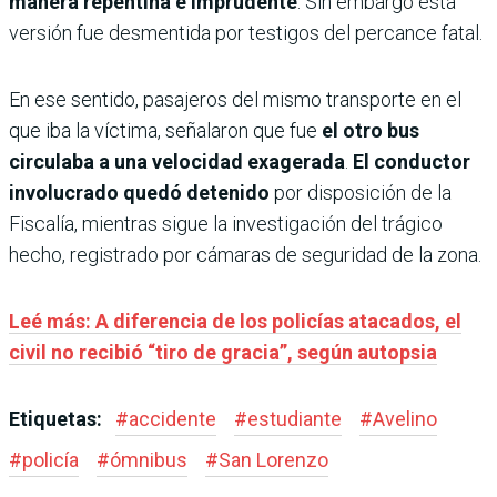
manera repentina e imprudente
. Sin embargo esta
versión fue desmentida por testigos del percance fatal.
En ese sentido, pasajeros del mismo transporte en el
que iba la víctima, señalaron que fue
el otro bus
circulaba a una velocidad exagerada
.
El conductor
involucrado quedó detenido
por disposición de la
Fiscalía, mientras sigue la investigación del trágico
hecho, registrado por cámaras de seguridad de la zona.
Leé más: A diferencia de los policías atacados, el
civil no recibió “tiro de gracia”, según autopsia
Etiquetas:
#
accidente
#
estudiante
#
Avelino
#
policía
#
ómnibus
#
San Lorenzo