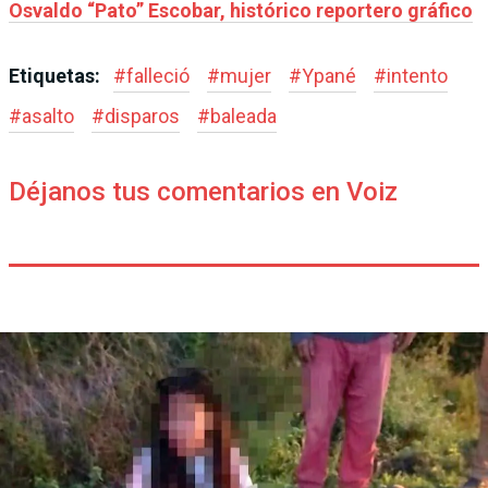
Osvaldo “Pato” Escobar, histórico reportero gráfico
Etiquetas:
#
falleció
#
mujer
#
Ypané
#
intento
#
asalto
#
disparos
#
baleada
Déjanos tus comentarios en Voiz