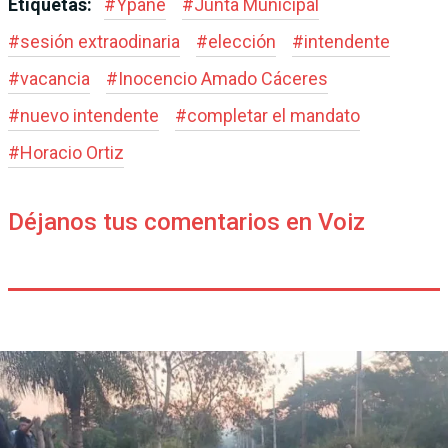
Etiquetas:
#
Ypané
#
Junta Municipal
#
sesión extraodinaria
#
elección
#
intendente
#
vacancia
#
Inocencio Amado Cáceres
#
nuevo intendente
#
completar el mandato
#
Horacio Ortiz
Déjanos tus comentarios en Voiz