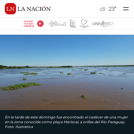
23
°
ESCUCHÁ
TU RADIO
PREFERIDA
En la tarde de este domingo fue encontrado el cadáver de una mujer
en la zona conocida como playa Mariscal, a orillas del Río Paraguay.
Foto: Ilustrativa