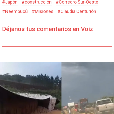
#
Japón
#
construcción
#
Corredro Sur-Oeste
#
Ñeembucú
#
Misiones
#
Claudia Centurión
Déjanos tus comentarios en Voiz