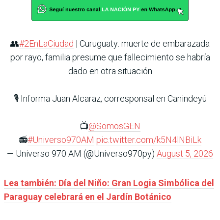
👥
#2EnLaCiudad
| Curuguaty: muerte de embarazada
por rayo, familia presume que fallecimiento se habría
dado en otra situación
🎙️ Informa Juan Alcaraz, corresponsal en Canindeyú
📺
@SomosGEN
📻
#Universo970AM
pic.twitter.com/k5N4lNBiLk
— Universo 970 AM (@Universo970py)
August 5, 2026
Lea también: Día del Niño: Gran Logia Simbólica del
Paraguay celebrará en el Jardín Botánico