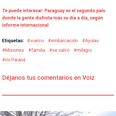
Te puede interesar: Paraguay es el segundo país
donde la gente disfruta más su día a día, según
informe internacional
Etiquetas:
#
vuelco
#
embarcación
#
Ayolas
#
Misiones
#
familia
#
se salvó
#
milagro
#
río Paraná
Déjanos tus comentarios en Voiz