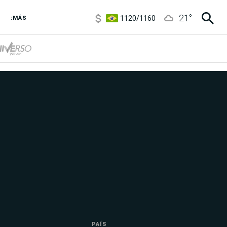
1120
/
1160
21
°
3,6
/
3,9
:MÁS
6850
/
7200
5920
/
5970
PAÍS