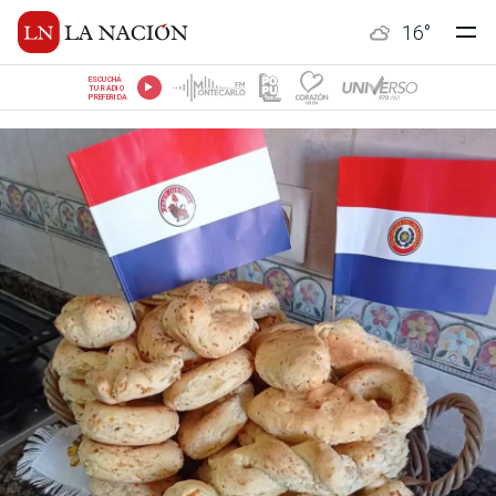
16
°
ESCUCHÁ
TU RADIO
PREFERIDA