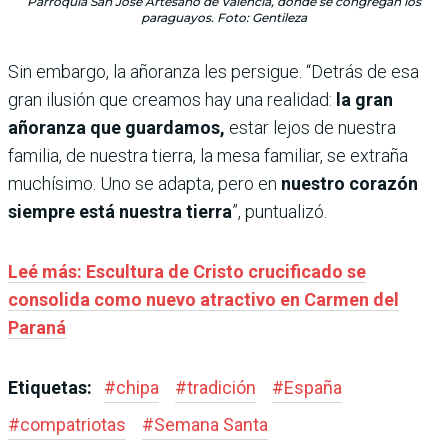
Parroquia San José Artesano de Valencia, donde se congregan los
paraguayos. Foto: Gentileza
Sin embargo, la añoranza les persigue. “Detrás de esa
gran ilusión que creamos hay una realidad:
la gran
añoranza que guardamos,
estar lejos de nuestra
familia, de nuestra tierra, la mesa familiar, se extraña
muchísimo. Uno se adapta, pero en
nuestro corazón
siempre está nuestra tierra
”, puntualizó.
Leé más: Escultura de Cristo crucificado se
consolida como nuevo atractivo en Carmen del
Paraná
Etiquetas:
#
chipa
#
tradición
#
España
#
compatriotas
#
Semana Santa