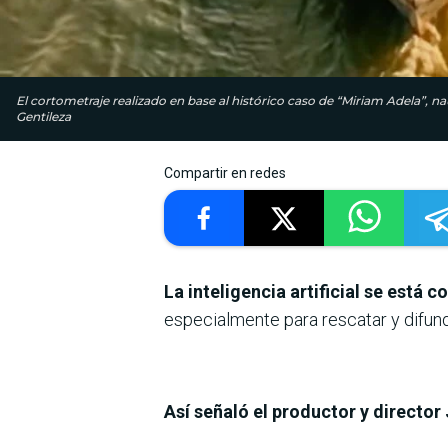
El cortometraje realizado en base al histórico caso de “Miriam Adela”, n
Gentileza
Compartir en redes
La inteligencia artificial se est
especialmente para rescatar y difundi
Así señaló el productor y directo