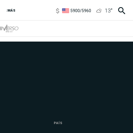
5900
/
5960
13
°
1100
/
1160
:MÁS
3,8
/
4
6850
/
7200
5900
/
5960
PAÍS