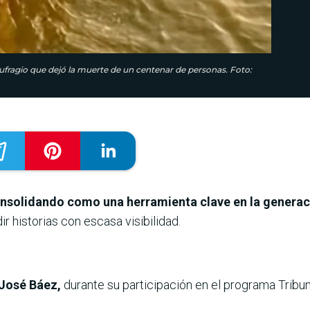
aufragio que dejó la muerte de un centenar de personas. Foto:
á consolidando como una herramienta clave en la genera
r historias con escasa visibilidad.
r José Báez,
durante su participación en el programa Tribu