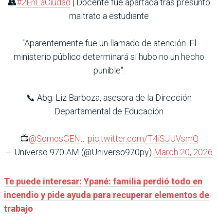
👥
#2EnLaCiudad
| Docente fue apartada tras presunto
maltrato a estudiante
"Aparentemente fue un llamado de atención. El
ministerio público determinará si hubo no un hecho
punible".
📞 Abg. Liz Barboza, asesora de la Dirección
Departamental de Educación
📺
@SomosGEN
…
pic.twitter.com/T4iSJUVsmQ
— Universo 970 AM (@Universo970py)
March 20, 2026
Te puede interesar: Ypané: familia perdió todo en
incendio y pide ayuda para recuperar elementos de
trabajo