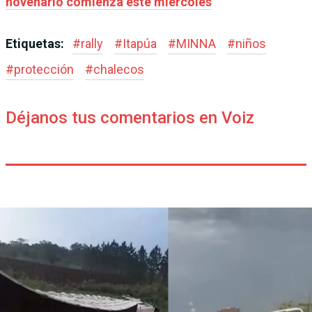
novenario comienza este miércoles
Etiquetas:
#
rally
#
Itapúa
#
MINNA
#
niños
#
protección
#
chalecos
Déjanos tus comentarios en Voiz