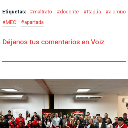
Etiquetas:
#
maltrato
#
docente
#
Itapúa
#
alumno
#
MEC
#
apartada
Déjanos tus comentarios en Voiz