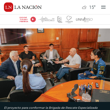
15
°
ESCUCHÁ
TU RADIO
PREFERIDA
El proyecto para conformar la Brigada de Rescate Especializada