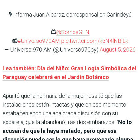
🎙️ Informa Juan Alcaraz, corresponsal en Canindeyú
📺
@SomosGEN
📻
#Universo970AM
pic.twitter.com/k5N4lNBiLk
— Universo 970 AM (@Universo970py)
August 5, 2026
Lea también: Día del Niño: Gran Logia Simbólica del
Paraguay celebrará en el Jardín Botánico
Apuntó que la hermana de la mujer resaltó que las
instalaciones están intactas y que en ese momento
estaba teniendo una acalorada discusión con su
expareja, que la abandonó tras dos embarazos. “
No lo
acusan de que la haya matado, pero que esa
discusión puedo ser lo que haya provocado alguna