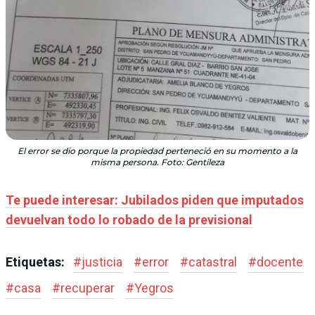
El error se dio porque la propiedad perteneció en su momento a la
misma persona. Foto: Gentileza
Te puede interesar: Jubilados piden que imputados
devuelvan todo lo robado de la previsional
Etiquetas:
#
justicia
#
error
#
catastral
#
docente
#
casa
#
recuperar
#
Yegros