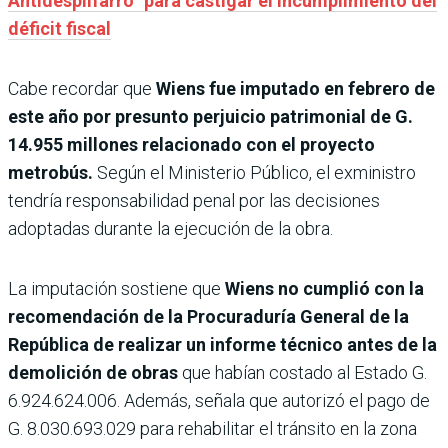
Antidespilfarro” para castigar el incumplimiento del
déficit fiscal
Cabe recordar que
Wiens fue imputado en febrero de
este año por presunto perjui­cio patrimonial de G.
14.955 millones relacionado con el proyecto
metrobús.
Según el Ministerio Público, el exmi­nistro
tendría responsabili­dad penal por las decisiones
adoptadas durante la ejecu­ción de la obra.
La imputación sostiene que
Wiens no cumplió con la
reco­mendación de la Procuradu­ría General de la
República de realizar un informe téc­nico antes de la
demolición de obras
que habían costado al Estado G.
6.924.624.006. Además, señala que autorizó el pago de
G. 8.030.693.029 para rehabilitar el tránsito en la zona