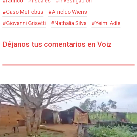
#
ratificó
#
fiscales
#
investigación
#
Caso Metrobus
#
Arnoldo Wiens
#
Giovanni Grisetti
#
Nathalia Silva
#
Yeimi Adle
Déjanos tus comentarios en Voiz