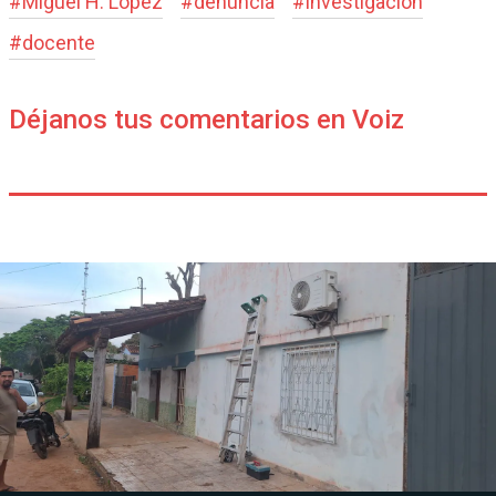
#
Miguel H. López
#
denuncia
#
investigación
#
docente
Déjanos tus comentarios en Voiz