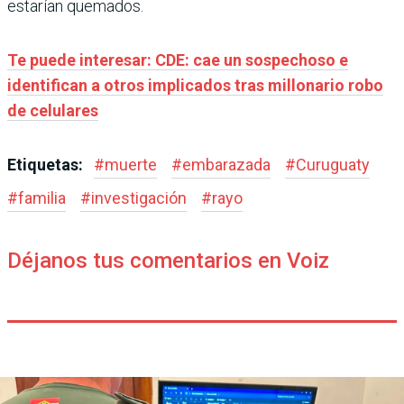
estarían quemados.
Te puede interesar: CDE: cae un sospechoso e
identifican a otros implicados tras millonario robo
de celulares
Etiquetas:
#
muerte
#
embarazada
#
Curuguaty
#
familia
#
investigación
#
rayo
Déjanos tus comentarios en Voiz