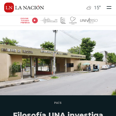
15
°
ESCUCHÁ
TU RADIO
PREFERIDA
PAÍS
Filosofía UNA investiga