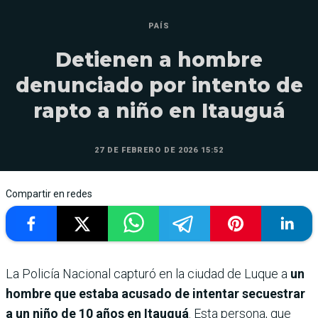
PAÍS
Detienen a hombre
denunciado por intento de
rapto a niño en Itauguá
27 DE FEBRERO DE 2026 15:52
Compartir en redes
La Policía Nacional capturó en la ciudad de Luque a
un
hombre que estaba acusado de intentar secuestrar
a un niño de 10 años en Itauguá
. Esta persona, que