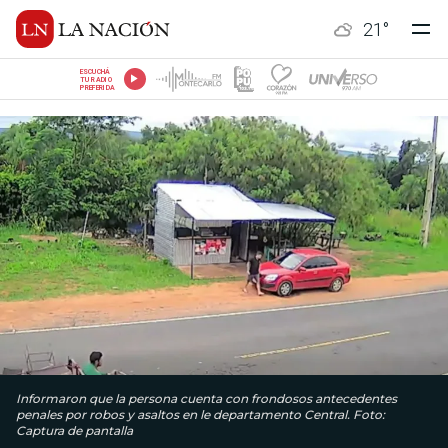
21
°
ESCUCHÁ
TU RADIO
PREFERIDA
Informaron que la persona cuenta con frondosos antecedentes
penales por robos y asaltos en le departamento Central. Foto:
Captura de pantalla