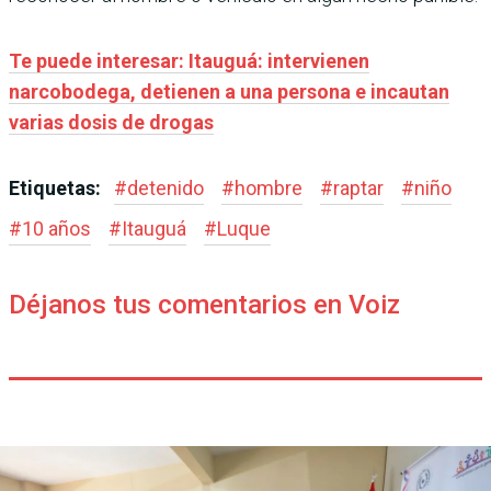
Te puede interesar: Itauguá: intervienen
narcobodega, detienen a una persona e incautan
varias dosis de drogas
Etiquetas:
#
detenido
#
hombre
#
raptar
#
niño
#
10 años
#
Itauguá
#
Luque
Déjanos tus comentarios en Voiz