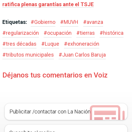
ratifica plenas garantías ante el TSJE
Etiquetas:
#
Gobierno
#
MUVH
#
avanza
#
regularización
#
ocupación
#
tierras
#
histórica
#
tres décadas
#
Luque
#
exhoneración
#
tributos municipales
#
Juan Carlos Baruja
Déjanos tus comentarios en Voiz
Publicitar /contactar con La Nación