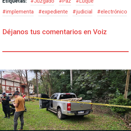
Etiquetas:
#
Juzgado
#
Paz
#
Luque
#
implementa
#
expediente
#
judicial
#
electrónico
Déjanos tus comentarios en Voiz