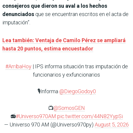
consejeros que dieron su aval a los hechos
denunciados
que se encuentran escritos en el acta de
imputación”.
Lea también: Ventaja de Camilo Pérez se ampliará
hasta 20 puntos, estima encuestador
#ArribaHoy
| IPS informa situación tras imputación de
funcionarios y exfuncionarios
🎙️Informa
@DiegoGodoy0
📺
@SomosGEN
📻
#Universo970AM
pic.twitter.com/44N82YypSi
— Universo 970 AM (@Universo970py)
August 5, 2026