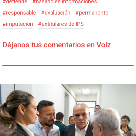
#
defiende
#
basado en informaciones
#
responsable
#
evaluación
#
permanente
#
imputación
#
extitulares de IPS
Déjanos tus comentarios en Voiz