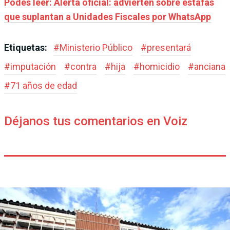
Podés leer: Alerta oficial: advierten sobre estafas
que suplantan a Unidades Fiscales por WhatsApp
Etiquetas:
#
Ministerio Público
#
presentará
#
imputación
#
contra
#
hija
#
homicidio
#
anciana
#
71 años de edad
Déjanos tus comentarios en Voiz