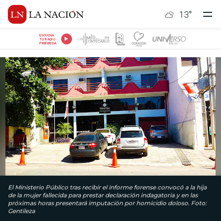
13
°
ESCUCHÁ
TU RADIO
PREFERIDA
El Ministerio Público tras recibir el informe forense convocó a la hija
de la mujer fallecida para prestar declaración indagatoria y en las
próximas horas presentará imputación por homicidio doloso. Foto:
Gentileza