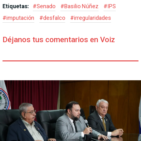
Etiquetas:
#
Senado
#
Basilio Núñez
#
IPS
#
imputación
#
desfalco
#
irregularidades
Déjanos tus comentarios en Voiz