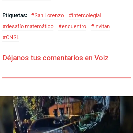
Etiquetas:
#
San Lorenzo
#
intercolegial
#
desafío matemático
#
encuentro
#
invitan
#
CNSL
Déjanos tus comentarios en Voiz