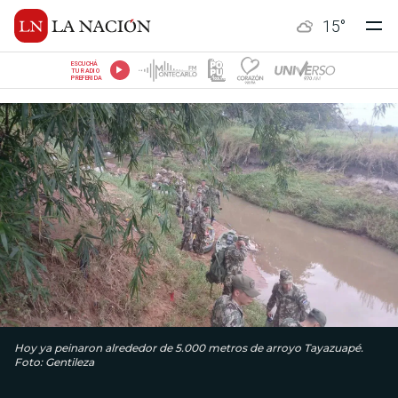
15
°
ESCUCHÁ
TU RADIO
PREFERIDA
Hoy ya peinaron alrededor de 5.000 metros de arroyo Tayazuapé.
Foto: Gentileza