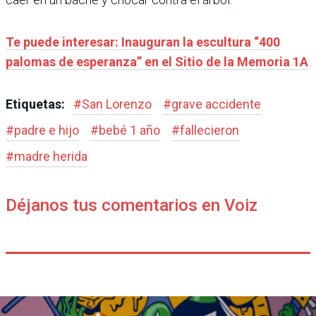
Te puede interesar: Inauguran la escultura “400
palomas de esperanza” en el Sitio de la Memoria 1A
Etiquetas:
#
San Lorenzo
#
grave accidente
#
padre e hijo
#
bebé 1 año
#
fallecieron
#
madre herida
Déjanos tus comentarios en Voiz