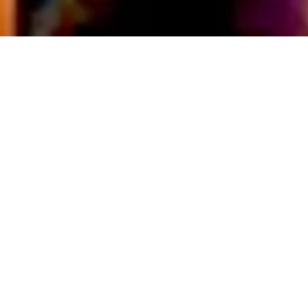
PAÍS
8 DE FEBRERO DE 2026 8:30
Crónica del primer “crimen
por placer” condenado en el
país
Compartir en redes
En la madrugada de este 8 de febrero se cumplen 12
años de un suceso que nadie imaginó que podría
ocurrir en nuestro país: el asesinato de un ser
humano por el “mero placer de matar”.
El terrible