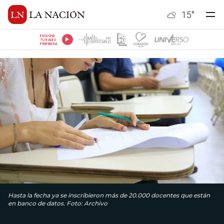
15
°
ESCUCHÁ
TU RADIO
PREFERIDA
Hasta la fecha ya se inscribieron más de 20.000 docentes que están
en banco de datos. Foto: Archivo