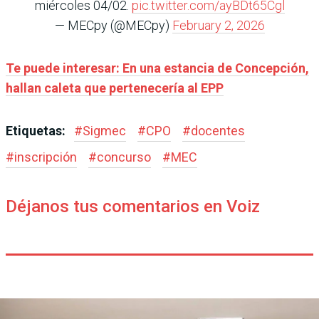
miércoles 04/02.
pic.twitter.com/ayBDt65Cgl
— MECpy (@MECpy)
February 2, 2026
Te puede interesar: En una estancia de Concepción,
hallan caleta que pertenecería al EPP
Etiquetas:
#
Sigmec
#
CPO
#
docentes
#
inscripción
#
concurso
#
MEC
Déjanos tus comentarios en Voiz