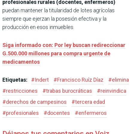
profesionales rurales (docentes, enfermeros)
puedan mantener la titularidad de lotes agrícolas
siempre que ejerzan la posesión efectiva y la
producción en esos inmuebles.
Siga informado con: Por ley buscan redireccionar
G.500.000 millones para compra urgente de
medicamentos
Etiquetas:
#
Indert
#
Francisco Ruíz Díaz
#
elimina
#
restricciones
#
trabas burocráticas
#
reinvindica
#
derechos de campesinos
#
tercera edad
#
profesionales
#
docentes
#
enfermeros
Déjanos tus comentarios en Voiz