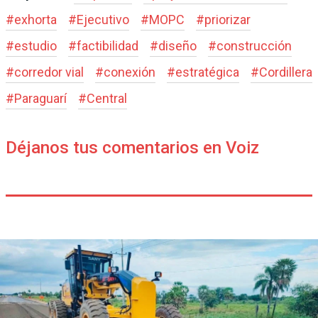
#
exhorta
#
Ejecutivo
#
MOPC
#
priorizar
#
estudio
#
factibilidad
#
diseño
#
construcción
#
corredor vial
#
conexión
#
estratégica
#
Cordillera
#
Paraguarí
#
Central
Déjanos tus comentarios en Voiz