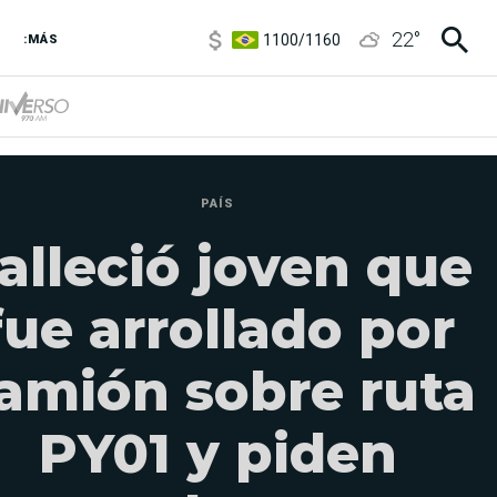
1100
/
1160
22
°
3,8
/
4
:MÁS
6850
/
7200
5900
/
5960
PAÍS
alleció joven que
fue arrollado por
amión sobre ruta
PY01 y piden