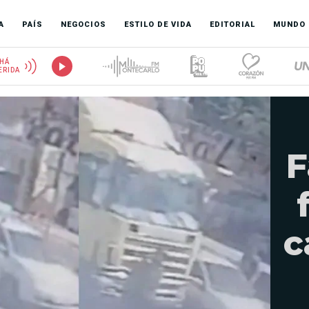
A
PAÍS
NEGOCIOS
ESTILO DE VIDA
EDITORIAL
MUNDO
HÁ
ERIDA
F
c