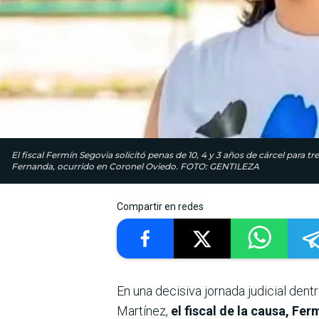
El fiscal Fermín Segovia solicitó penas de 10, 4 y 3 años de cárcel para t
Fernanda, ocurrido en Coronel Oviedo. FOTO: GENTILEZA
Compartir en redes
En una decisiva jornada judicial dentr
Martínez,
el fiscal de la causa, Fe