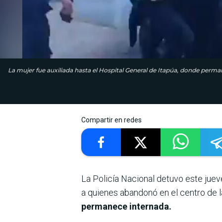
La mujer fue auxiliada hasta el Hospital General de Itapúa, donde perma
Compartir en redes
La Policía Nacional detuvo este jue
a quienes abandonó en el centro de l
permanece internada.