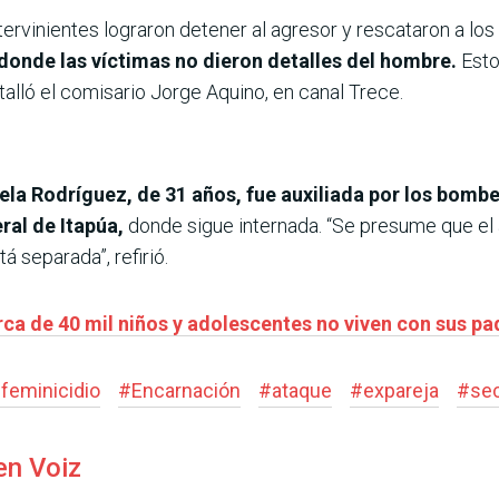
tervinientes lograron detener al agresor y rescataron a lo
donde las víctimas no dieron detalles del hombre.
Esto
etalló el comisario Jorge Aquino, en canal Trece.
ela Rodríguez, de 31 años, fue auxiliada por los bomb
ral de Itapúa,
donde sigue internada. “Se presume que el 
á separada”, refirió.
rca de 40 mil niños y adolescentes no viven con sus p
#
feminicidio
#
Encarnación
#
ataque
#
expareja
#
se
en Voiz