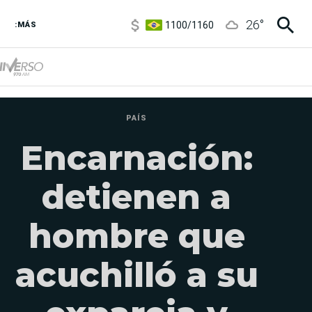
1100
/
1160
26
°
3,8
/
4
:MÁS
6850
/
7200
5900
/
5960
PAÍS
Encarnación:
detienen a
hombre que
acuchilló a su