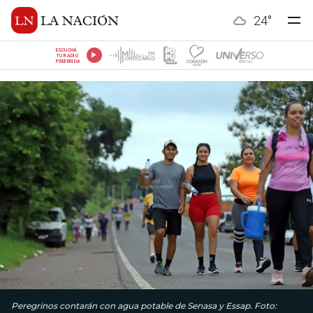
24
°
ESCUCHÁ
TU RADIO
PREFERIDA
Peregrinos contarán con agua potable de Senasa y Essap. Foto: