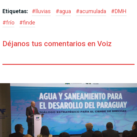
Etiquetas:
#
lluvias
#
agua
#
acumulada
#
DMH
#
frío
#
finde
Déjanos tus comentarios en Voiz