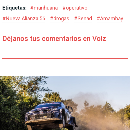
Etiquetas:
#
marihuana
#
operativo
#
Nueva Alianza 56
#
drogas
#
Senad
#
Amambay
Déjanos tus comentarios en Voiz