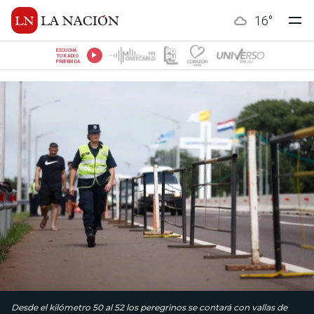
16
°
ESCUCHÁ
TU RADIO
PREFERIDA
Desde el kilómetro 50 al 52 los peregrinos se contará con vallas de