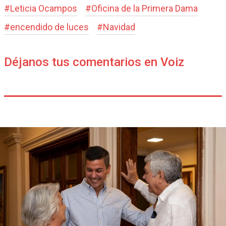
#
Leticia Ocampos
#
Oficina de la Primera Dama
#
encendido de luces
#
Navidad
Déjanos tus comentarios en Voiz