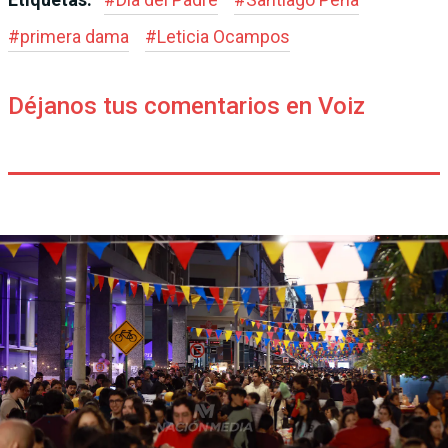
#
primera dama
#
Leticia Ocampos
Déjanos tus comentarios en Voiz