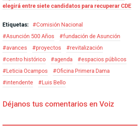
elegirá entre siete candidatos para recuperar CDE
Etiquetas:
#
Comisión Nacional
#
Asunción 500 Años
#
fundación de Asunción
#
avances
#
proyectos
#
revitalización
#
centro histórico
#
agenda
#
espacios públicos
#
Leticia Ocampos
#
Oficina Primera Dama
#
intendente
#
Luis Bello
Déjanos tus comentarios en Voiz