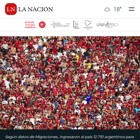
18
°
ESCUCHÁ
TU RADIO
PREFERIDA
Según datos de Migraciones, ingresaron al país 12.710 argentinos para