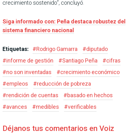
crecimiento sostenido”, concluyó.
Siga informado con: Peña destaca robustez del
sistema financiero nacional
Etiquetas:
#
Rodrigo Gamarra
#
diputado
#
informe de gestión
#
Santiago Peña
#
cifras
#
no son inventadas
#
crecimiento económico
#
empleos
#
reducción de pobreza
#
rendición de cuentas
#
basado en hechos
#
avances
#
medibles
#
verificables
Déjanos tus comentarios en Voiz