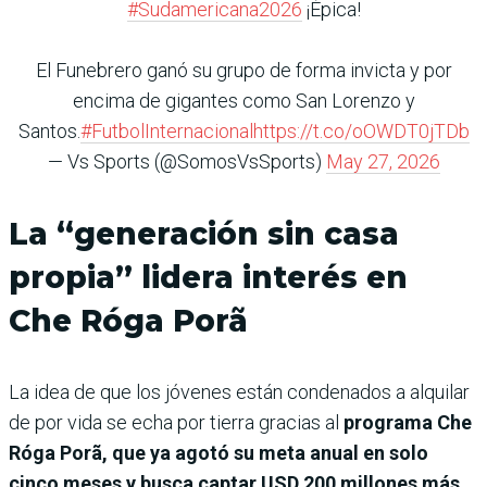
#Sudamericana2026
¡Épica!
El Funebrero ganó su grupo de forma invicta y por
encima de gigantes como San Lorenzo y
Santos.
#FutbolInternacional
https://t.co/oOWDT0jTDb
— Vs Sports (@SomosVsSports)
May 27, 2026
La “generación sin casa
propia” lidera interés en
Che Róga Porã
La idea de que los jóvenes están condenados a alquilar
de por vida se echa por tierra gracias al
programa Che
Róga Porã, que ya agotó su meta anual en solo
cinco meses y busca captar USD 200 millones más