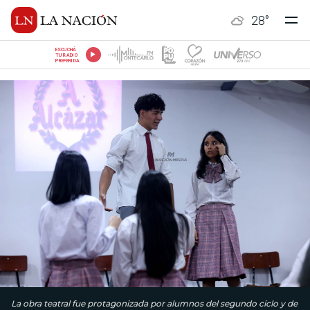
28
°
ESCUCHÁ
TU RADIO
PREFERIDA
La obra teatral fue protagonizada por alumnos del segundo ciclo y de