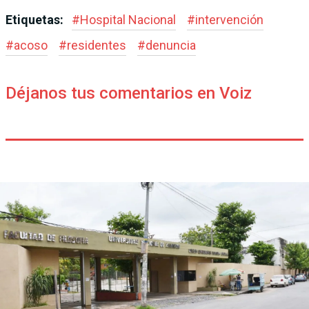
Etiquetas:
#
Hospital Nacional
#
intervención
#
acoso
#
residentes
#
denuncia
Déjanos tus comentarios en Voiz