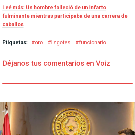
Leé más: Un hombre falleció de un infarto
fulminante mientras participaba de una carrera de
caballos
Etiquetas:
#
oro
#
lingotes
#
funcionario
Déjanos tus comentarios en Voiz