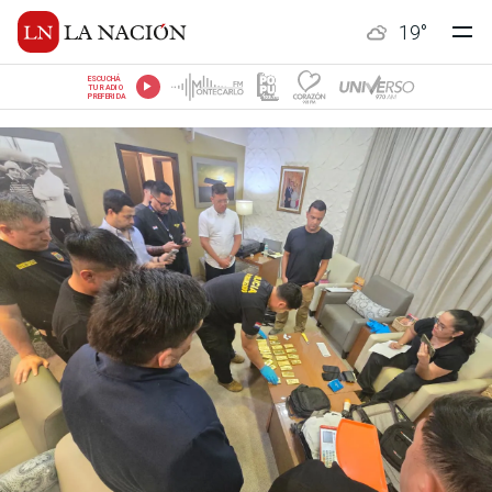
19
°
ESCUCHÁ
TU RADIO
PREFERIDA