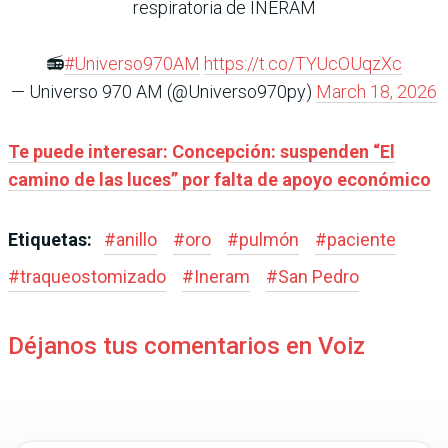
respiratoria de INERAM
📻
#Universo970AM
https://t.co/TYUcOUqzXc
— Universo 970 AM (@Universo970py)
March 18, 2026
Te puede interesar: Concepción: suspenden “El
camino de las luces” por falta de apoyo económico
Etiquetas:
#
anillo
#
oro
#
pulmón
#
paciente
#
traqueostomizado
#
Ineram
#
San Pedro
Déjanos tus comentarios en Voiz