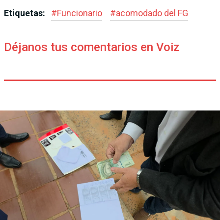
Etiquetas:
#
Funcionario
#
acomodado del FG
Déjanos tus comentarios en Voiz