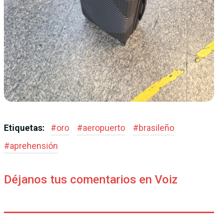
Etiquetas:
#
oro
#
aeropuerto
#
brasileño
#
aprehensión
Déjanos tus comentarios en Voiz