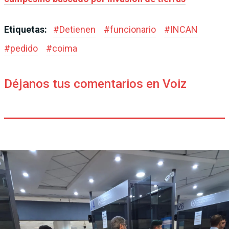
Etiquetas:
#
Detienen
#
funcionario
#
INCAN
#
pedido
#
coima
Déjanos tus comentarios en Voiz