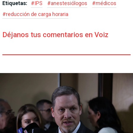
Etiquetas:
#
IPS
#
anestesiólogos
#
médicos
#
reducción de carga horaria
Déjanos tus comentarios en Voiz