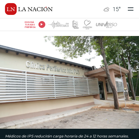
15
°
ESCUCHÁ
TU RADIO
PREFERIDA
Médicos de IPS reducirán carga horaria de 24 a 12 horas semanales.