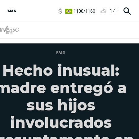
1100
/
1160
14
°
3,8
/
4
:MÁS
6850
/
7200
5900
/
5960
PAÍS
Hecho inusual:
madre entregó a
sus hijos
involucrados