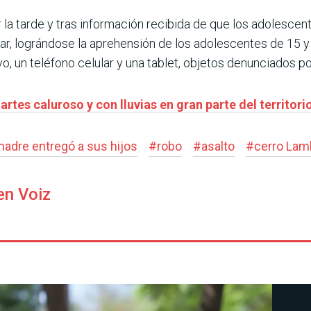
 la tarde y tras información recibida de que los adolesce
gar, lográndose la aprehensión de los adolescentes de 15 
, un teléfono celular y una tablet, objetos denunciados po
rtes caluroso y con lluvias en gran parte del territori
adre entregó a sus hijos
#
robo
#
asalto
#
cerro Lam
en Voiz