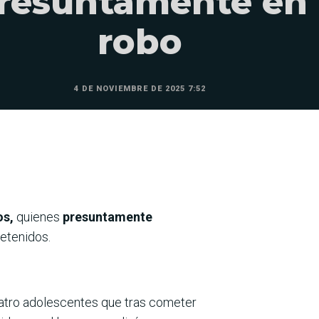
resuntamente en
robo
4 DE NOVIEMBRE DE 2025 7:52
os,
quienes
presuntamente
etenidos.
uatro adolescentes que tras cometer