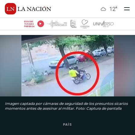
12
°
ESCUCHÁ
TU RADIO
PREFERIDA
Imagen captada por cámaras de seguridad de los presuntos sicarios
momentos antes de asesinar al militar. Foto: Captura de pantalla
PAÍS