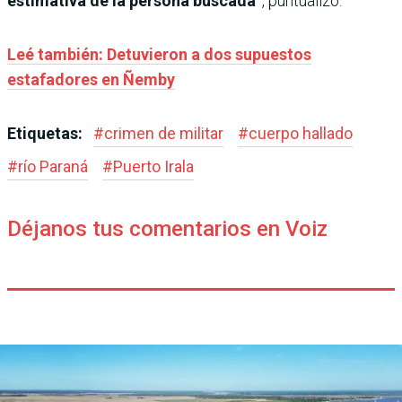
estimativa de la persona buscada”
, puntualizó.
Leé también: Detuvieron a dos supuestos
estafadores en Ñemby
Etiquetas:
#
crimen de militar
#
cuerpo hallado
#
río Paraná
#
Puerto Irala
Déjanos tus comentarios en Voiz