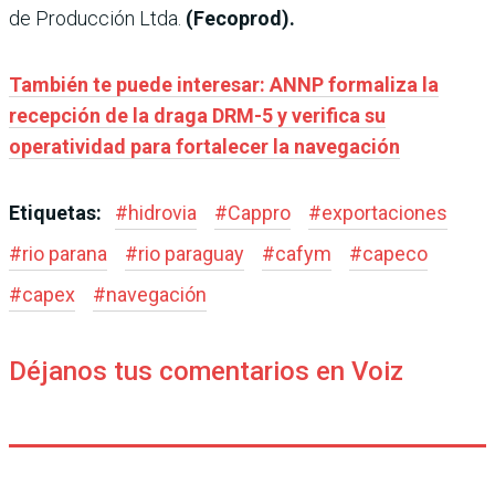
de Producción Ltda.
(Fecoprod).
También te puede interesar: ANNP formaliza la
recepción de la draga DRM-5 y verifica su
operatividad para fortalecer la navegación
Etiquetas:
#
hidrovia
#
Cappro
#
exportaciones
#
rio parana
#
rio paraguay
#
cafym
#
capeco
#
capex
#
navegación
Déjanos tus comentarios en Voiz